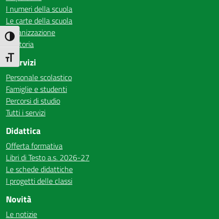
I numeri della scuola
Le carte della scuola
Organizzazione
Attiva/disattiva alto contrasto
La storia
Attiva/disattiva dimensione testo
I Servizi
Personale scolastico
Famiglie e studenti
Percorsi di studio
Tutti i servizi
Didattica
Offerta formativa
Libri di Testo a.s. 2026-27
Le schede didattiche
I progetti delle classi
Novità
Le notizie