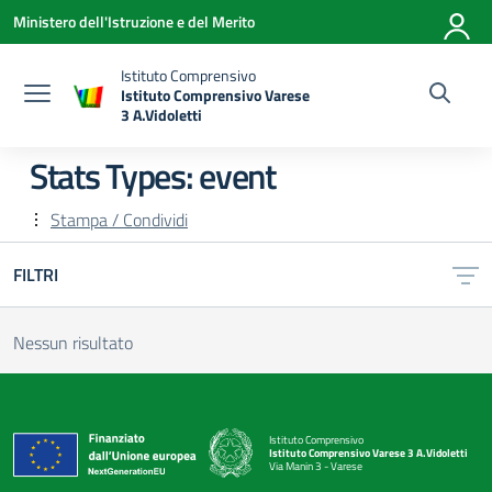
Vai ai contenuti
Vai al menu di navigazione
Vai al footer
Ministero dell'Istruzione e del Merito
Istituto Comprensivo
Istituto Comprensivo Varese
3 A.Vidoletti
— Visita la pagina iniziale della scuola
Stats Types:
event
Stampa / Condividi
FILTRI
Nessun risultato
Istituto Comprensivo
Istituto Comprensivo Varese 3 A.Vidoletti
Via Manin 3 - Varese
— Visita la pagina iniziale della scuola