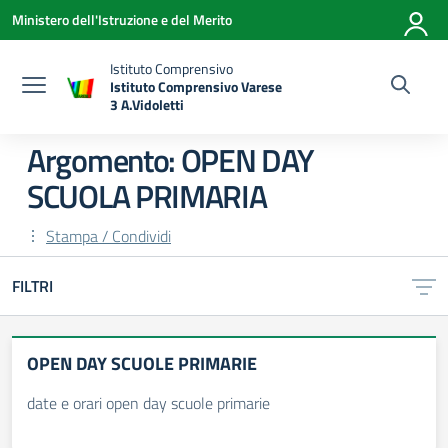
Vai ai contenuti
Vai al menu di navigazione
Vai al footer
Ministero dell'Istruzione e del Merito
Istituto Comprensivo
Istituto Comprensivo Varese
3 A.Vidoletti
— Visita la pagina iniziale della scuola
Argomento: OPEN DAY
SCUOLA PRIMARIA
Stampa / Condividi
FILTRI
OPEN DAY SCUOLE PRIMARIE
date e orari open day scuole primarie