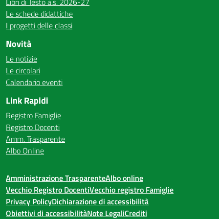
Libri di Testo a.s. 2026-27
Le schede didattiche
I progetti delle classi
Novità
Le notizie
Le circolari
Calendario eventi
Link Rapidi
Registro Famiglie
Registro Docenti
Amm. Trasparente
Albo Online
Amministrazione Trasparente
Albo online
Vecchio Registro Docenti
Vecchio registro Famiglie
Privacy Policy
Dichiarazione di accessibilità
Obiettivi di accessibilità
Note Legali
Crediti