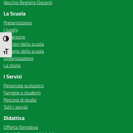
Vecchio Registro Docenti
La Scuola
Presentazione
I luoghi
Le persone
Attiva/disattiva alto contrasto
I numeri della scuola
Le carte della scuola
Attiva/disattiva dimensione testo
Organizzazione
La storia
I Servizi
Personale scolastico
Famiglie e studenti
Percorsi di studio
Tutti i servizi
Didattica
Offerta formativa