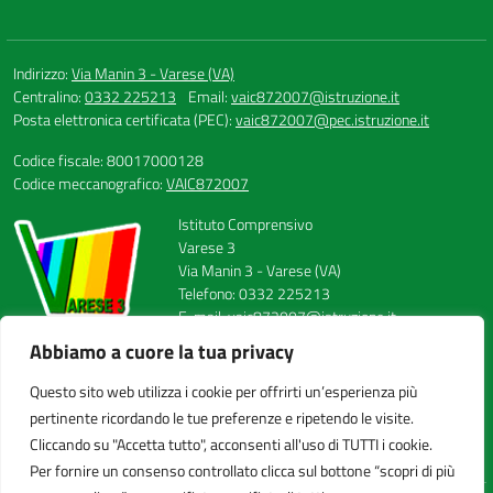
Indirizzo:
Via Manin 3 - Varese (VA)
Centralino:
0332 225213
Email:
vaic872007@istruzione.it
Posta elettronica certificata (PEC):
vaic872007@pec.istruzione.it
Codice fiscale: 80017000128
Codice meccanografico:
VAIC872007
Istituto Comprensivo
Varese 3
Via Manin 3 - Varese (VA)
Telefono: 0332 225213
E-mail: vaic872007@istruzione.it
PEC: vaic872007@pec.istruzione.it
Abbiamo a cuore la tua privacy
Codice Meccanografico: VAIC872007
Codice Fiscale: 80017000128
Questo sito web utilizza i cookie per offrirti un’esperienza più
FAX: 0332224558
pertinente ricordando le tue preferenze e ripetendo le visite.
Cliccando su "Accetta tutto", acconsenti all'uso di TUTTI i cookie.
Per fornire un consenso controllato clicca sul bottone “scopri di più