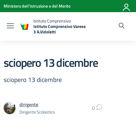
Vai ai contenuti
Vai al menu di navigazione
Vai al footer
Ministero dell'Istruzione e del Merito
Istituto Comprensivo
Istituto Comprensivo Varese
3 A.Vidoletti
— Visita la pagina iniziale della scuola
sciopero 13 dicembre
sciopero 13 dicembre
dirigente
0
Dirigente Scolastico