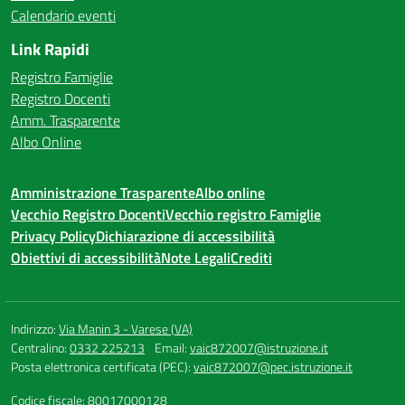
Calendario eventi
Link Rapidi
Registro Famiglie
Registro Docenti
Amm. Trasparente
Albo Online
Amministrazione Trasparente
Albo online
Vecchio Registro Docenti
Vecchio registro Famiglie
Privacy Policy
Dichiarazione di accessibilità
Obiettivi di accessibilità
Note Legali
Crediti
Indirizzo:
Via Manin 3 - Varese (VA)
Centralino:
0332 225213
Email:
vaic872007@istruzione.it
Posta elettronica certificata (PEC):
vaic872007@pec.istruzione.it
Codice fiscale: 80017000128