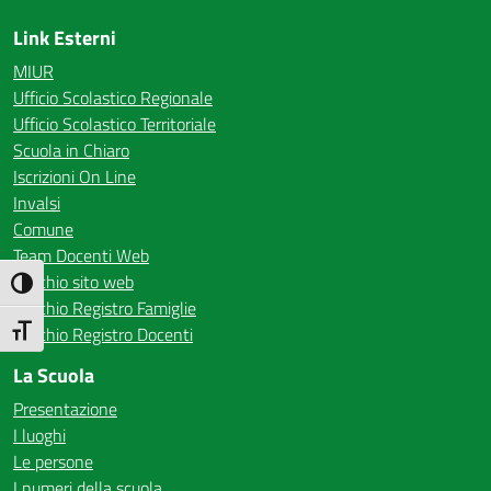
Link Esterni
MIUR
Ufficio Scolastico Regionale
Ufficio Scolastico Territoriale
Scuola in Chiaro
Iscrizioni On Line
Invalsi
Comune
Team Docenti Web
Vecchio sito web
Attiva/disattiva alto contrasto
Vecchio Registro Famiglie
Vecchio Registro Docenti
Attiva/disattiva dimensione testo
La Scuola
Presentazione
I luoghi
Le persone
I numeri della scuola