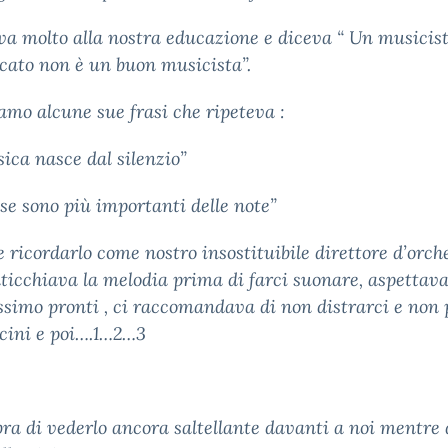
va molto alla nostra educazione e diceva “ Un musicis
ato non è un buon musicista”.
amo alcune sue frasi che ripeteva :
ica nasce dal silenzio”
se sono più importanti delle note”
e ricordarlo come nostro insostituibile direttore d’orch
ticchiava la melodia prima di farci suonare, aspettav
ossimo pronti , ci raccomandava di non distrarci e non 
icini e poi….1…2…3
ra di vederlo ancora saltellante davanti a noi mentre 