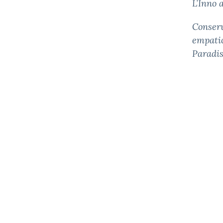
L’Inno a
Conserv
empatic
Paradis