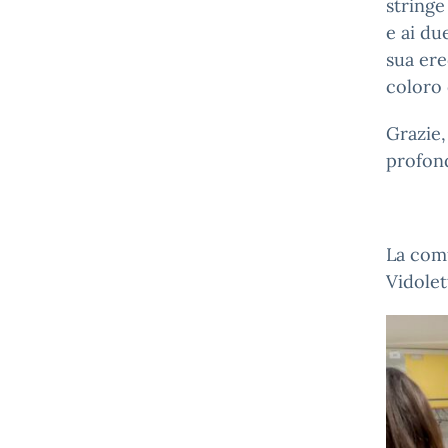
stringe
e ai du
sua ere
coloro 
Grazie,
profon
La comu
Vidolett