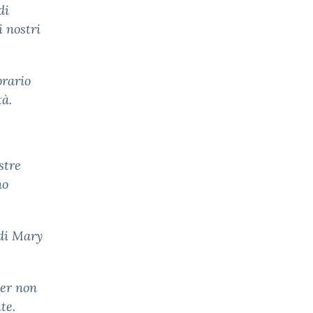
di
i nostri
orario
tà.
stre
no
 di Mary
per non
te.