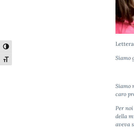
Lettera
Attiva/disattiva alto contrasto
Siamo g
Attiva/disattiva dimensione testo
Siamo m
caro pr
Per noi
della m
aveva s