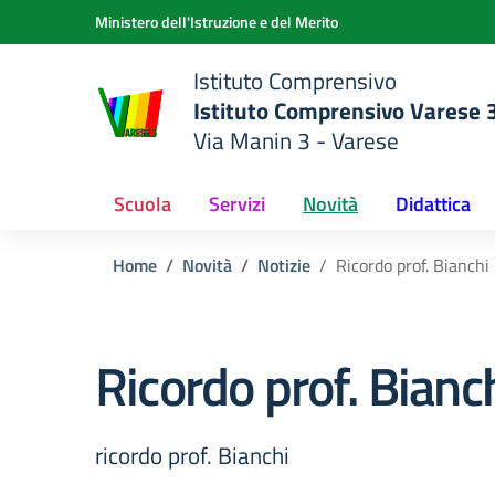
Vai ai contenuti
Vai al menu di navigazione
Vai al footer
Ministero dell'Istruzione e del Merito
Istituto Comprensivo
Istituto Comprensivo Varese 3
Via Manin 3 - Varese
della scuola
— Visita la pagina iniziale del
Scuola
Servizi
Novità
Didattica
Home
Novità
Notizie
Ricordo prof. Bianchi
Ricordo prof. Bianc
ricordo prof. Bianchi