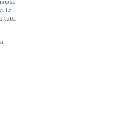
 moglie
a. La
 tutti
ai