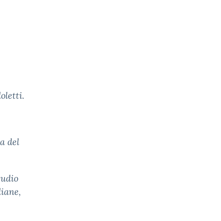
oletti.
a del
tudio
diane,