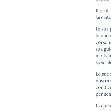
Il prof
lasciat
La sua 
hanno i
corso m
sua gui
motiva
special
Le sue 
nostra 
condivi
per sem
In ques