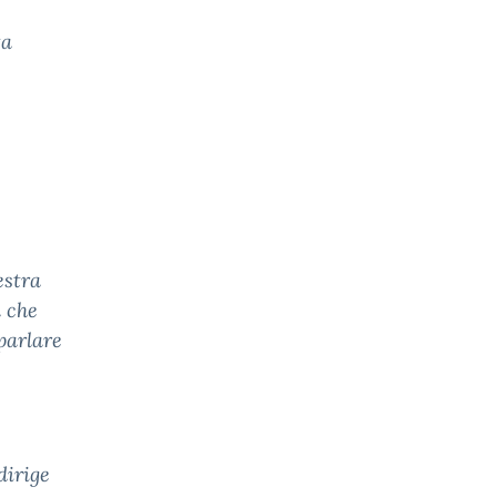
ta
estra
a che
parlare
dirige