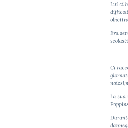
Lui ci 
diffico
obietti
Era sem
scolast
Ci racc
giornat
noiosi,
La sua 
Poppins
Durante
dannegg