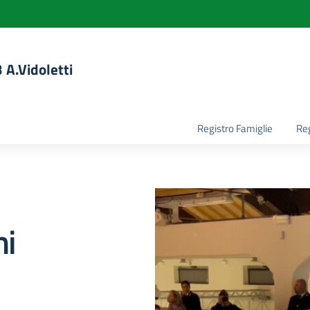
 A.Vidoletti
la scuola
Registro Famiglie
Reg
hi