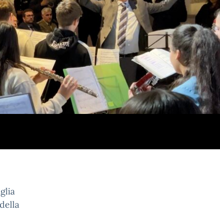
glia
della