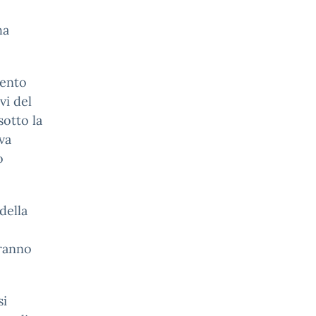
ha
mento
vi del
sotto la
va
o
della
rranno
si