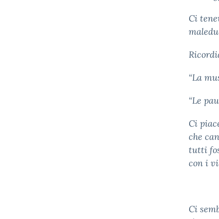
Ci tene
maleduc
Ricordi
“La mus
“Le pau
Ci piac
che can
tutti f
con i v
Ci semb