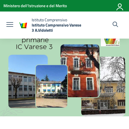
Vai ai contenuti
Vai al menu di navigazione
Vai al footer
Ministero dell'Istruzione e del Merito
Istituto Comprensivo
Istituto Comprensivo Varese
3 A.Vidoletti
— Visita la pagina iniziale della scuola