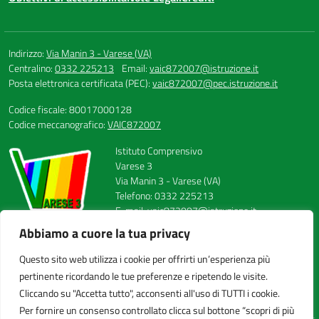
Indirizzo:
Via Manin 3 - Varese (VA)
Centralino:
0332 225213
Email:
vaic872007@istruzione.it
Posta elettronica certificata (PEC):
vaic872007@pec.istruzione.it
Codice fiscale: 80017000128
Codice meccanografico:
VAIC872007
Istituto Comprensivo
Varese 3
Via Manin 3 - Varese (VA)
Telefono: 0332 225213
E-mail: vaic872007@istruzione.it
PEC: vaic872007@pec.istruzione.it
Abbiamo a cuore la tua privacy
Codice Meccanografico: VAIC872007
Codice Fiscale: 80017000128
Questo sito web utilizza i cookie per offrirti un’esperienza più
FAX: 0332224558
pertinente ricordando le tue preferenze e ripetendo le visite.
Cliccando su "Accetta tutto", acconsenti all'uso di TUTTI i cookie.
Per fornire un consenso controllato clicca sul bottone “scopri di più