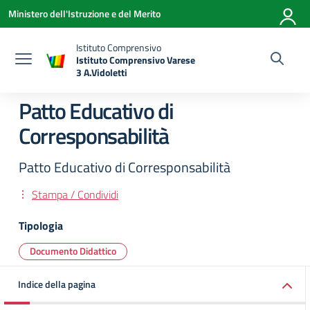
Vai ai contenuti
Vai al menu di navigazione
Vai al footer
Ministero dell'Istruzione e del Merito
Istituto Comprensivo
Istituto Comprensivo Varese
3 A.Vidoletti
— Visita la pagina iniziale della scuola
Patto Educativo di
Corresponsabilità
Patto Educativo di Corresponsabilità
Stampa / Condividi
Tipologia
Documento Didattico
Indice della pagina