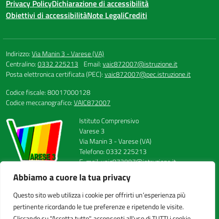
Privacy Policy
Dichiarazione di accessibilità
Obiettivi di accessibilità
Note Legali
Crediti
Indirizzo:
Via Manin 3 - Varese (VA)
Centralino:
0332 225213
Email:
vaic872007@istruzione.it
Posta elettronica certificata (PEC):
vaic872007@pec.istruzione.it
Codice fiscale: 80017000128
Codice meccanografico:
VAIC872007
Istituto Comprensivo
Varese 3
Via Manin 3 - Varese (VA)
Telefono: 0332 225213
E-mail: vaic872007@istruzione.it
PEC: vaic872007@pec.istruzione.it
Abbiamo a cuore la tua privacy
Codice Meccanografico: VAIC872007
Codice Fiscale: 80017000128
Questo sito web utilizza i cookie per offrirti un’esperienza più
FAX: 0332224558
pertinente ricordando le tue preferenze e ripetendo le visite.
Cliccando su "Accetta tutto", acconsenti all'uso di TUTTI i cookie.