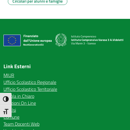
Circolari per alunni e famiglie
Istituto Comprensivo
Istituto Comprensivo Varese 3 A.Vidoletti
Via Manin 3 - Varese
— Visita la pagina iniziale della scuola
Link Esterni
MIUR
Ufficio Scolastico Regionale
Ufficio Scolastico Territoriale
Scuola in Chiaro
Attiva/disattiva alto contrasto
Iscrizioni On Line
Invalsi
Attiva/disattiva dimensione testo
Comune
Team Docenti Web