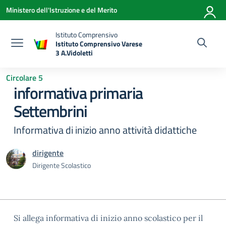
Vai ai contenuti
Vai al menu di navigazione
Vai al footer
Ministero dell'Istruzione e del Merito
Istituto Comprensivo
Istituto Comprensivo Varese
3 A.Vidoletti
— Visita la pagina iniziale della scuola
Circolare 5
informativa primaria
Settembrini
Informativa di inizio anno attività didattiche
dirigente
Dirigente Scolastico
Si allega informativa di inizio anno scolastico per il