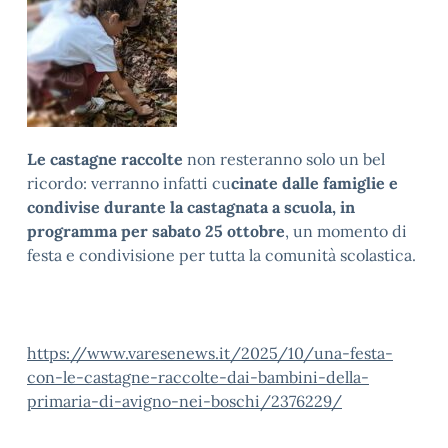
Le castagne raccolte
non resteranno solo un bel
ricordo: verranno infatti cu
cinate dalle famiglie e
condivise durante la castagnata a scuola, in
programma per sabato 25 ottobre
, un momento di
festa e condivisione per tutta la comunità scolastica.
https://www.varesenews.it/2025/10/una-festa-
con-le-castagne-raccolte-dai-bambini-della-
primaria-di-avigno-nei-boschi/2376229/