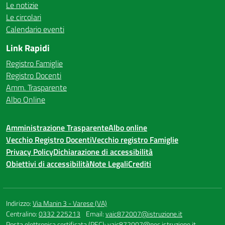
Le notizie
Le circolari
Calendario eventi
Link Rapidi
Registro Famiglie
Registro Docenti
Amm. Trasparente
Albo Online
Amministrazione Trasparente
Albo online
Vecchio Registro Docenti
Vecchio registro Famiglie
Privacy Policy
Dichiarazione di accessibilità
Obiettivi di accessibilità
Note Legali
Crediti
Indirizzo:
Via Manin 3 - Varese (VA)
Centralino:
0332 225213
Email:
vaic872007@istruzione.it
Posta elettronica certificata (PEC):
vaic872007@pec.istruzione.it