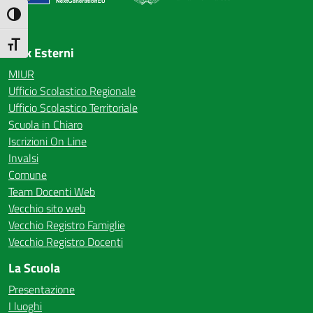
— Visita la pagina iniziale della scuola
Attiva/disattiva alto contrasto
Attiva/disattiva dimensione testo
Link Esterni
MIUR
Ufficio Scolastico Regionale
Ufficio Scolastico Territoriale
Scuola in Chiaro
Iscrizioni On Line
Invalsi
Comune
Team Docenti Web
Vecchio sito web
Vecchio Registro Famiglie
Vecchio Registro Docenti
La Scuola
Presentazione
I luoghi