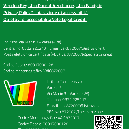
Vecchio Registro Docenti
Vecchio registro Famiglie
Privacy Policy
Dichiarazione di accessibilità
Obiettivi di accessibilità
Note Legali
Crediti
Indirizzo:
Via Manin 3 - Varese (VA)
Centralino:
0332 225213
Email:
vaic872007@istruzione.it
Posta elettronica certificata (PEC):
vaic872007@pec.istruzione.it
Codice fiscale: 80017000128
Codice meccanografico:
VAIC872007
Istituto Comprensivo
Varese 3
Via Manin 3 - Varese (VA)
Telefono: 0332 225213
E-mail: vaic872007@istruzione.it
PEC: vaic872007@pec.istruzione.it
Codice Meccanografico: VAIC872007
Codice Fiscale: 80017000128