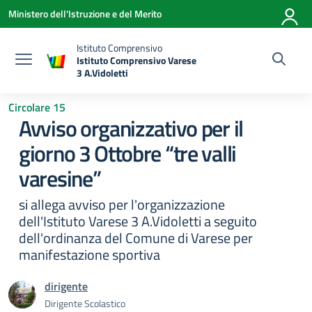
Vai ai contenuti
Vai al menu di navigazione
Vai al footer
Ministero dell'Istruzione e del Merito
Istituto Comprensivo
Istituto Comprensivo Varese
3 A.Vidoletti
— Visita la pagina iniziale della scuola
Circolare 15
Avviso organizzativo per il
giorno 3 Ottobre “tre valli
varesine”
si allega avviso per l'organizzazione
dell'Istituto Varese 3 A.Vidoletti a seguito
dell'ordinanza del Comune di Varese per
manifestazione sportiva
dirigente
Dirigente Scolastico