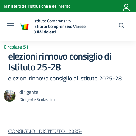
Vai ai contenuti
Vai al menu di navigazione
Vai al footer
Ministero dell'Istruzione e del Merito
Istituto Comprensivo
Istituto Comprensivo Varese
3 A.Vidoletti
— Visita la pagina iniziale della scuola
Circolare 51
elezioni rinnovo consiglio di
Istituto 25-28
elezioni rinnovo consiglio di Istituto 2025-28
dirigente
Dirigente Scolastico
CONSIGLIO_DISTITUTO_2025-