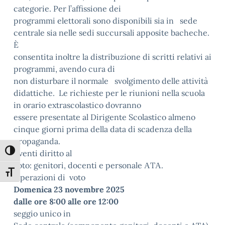
categorie. Per l’affissione dei
programmi elettorali sono disponibili sia in sede
centrale sia nelle sedi succursali apposite bacheche.
È
consentita inoltre la distribuzione di scritti relativi ai
programmi, avendo cura di
non disturbare il normale svolgimento delle attività
didattiche. Le richieste per le riunioni nella scuola
in orario extrascolastico dovranno
essere presentate al Dirigente Scolastico almeno
cinque giorni prima della data di scadenza della
propaganda.
Attiva/disattiva alto contrasto
Aventi diritto al
voto: genitori, docenti e personale АTА.
Attiva/disattiva dimensione testo
Operazioni di voto
Domenica 23 novembre 2025
dalle ore 8:00 alle ore 12:00
seggio unico in