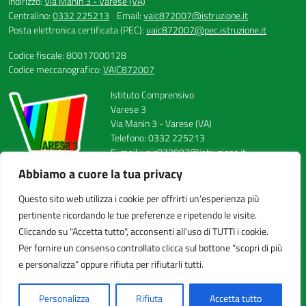
Indirizzo:
Via Manin 3 - Varese (VA)
Centralino:
0332 225213
Email:
vaic872007@istruzione.it
Posta elettronica certificata (PEC):
vaic872007@pec.istruzione.it
Codice fiscale: 80017000128
Codice meccanografico:
VAIC872007
Istituto Comprensivo
Varese 3
Via Manin 3 - Varese (VA)
Telefono: 0332 225213
E-mail: vaic872007@istruzione.it
PEC: vaic872007@pec.istruzione.it
Abbiamo a cuore la tua privacy
Codice Meccanografico: VAIC872007
Codice Fiscale: 80017000128
Questo sito web utilizza i cookie per offrirti un’esperienza più
FAX: 0332224558
pertinente ricordando le tue preferenze e ripetendo le visite.
Cliccando su "Accetta tutto", acconsenti all'uso di TUTTI i cookie.
Per fornire un consenso controllato clicca sul bottone “scopri di più
e personalizza” oppure rifiuta per rifiutarli tutti.
Idea e progetto di Designers Italia
Personalizza
Rifiuta
Accetta tutto