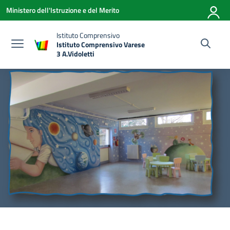
Vai ai contenuti
Vai al menu di navigazione
Vai al footer
Ministero dell'Istruzione e del Merito
Istituto Comprensivo
Istituto Comprensivo Varese
3 A.Vidoletti
— Visita la pagina iniziale della scuola