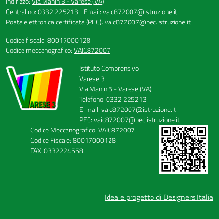
Indirizzo:
Via Manin 3 - Varese (VA)
Centralino:
0332 225213
Email:
vaic872007@istruzione.it
Posta elettronica certificata (PEC):
vaic872007@pec.istruzione.it
Codice fiscale: 80017000128
Codice meccanografico:
VAIC872007
Istituto Comprensivo
Varese 3
Via Manin 3 - Varese (VA)
Telefono: 0332 225213
E-mail: vaic872007@istruzione.it
PEC: vaic872007@pec.istruzione.it
Codice Meccanografico: VAIC872007
Codice Fiscale: 80017000128
FAX: 0332224558
Idea e progetto di Designers Italia