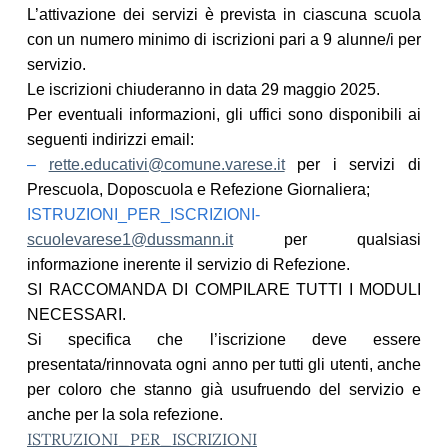
L’attivazione dei servizi è prevista in ciascuna scuola
con un numero minimo di iscrizioni pari a 9 alunne/i per
servizio.
Le iscrizioni chiuderanno in data 29 maggio 2025.
P
er eventuali informazioni, gli uffici sono disponibili ai
seguenti indirizzi email:
–
rette.educativi@comune.varese.it
per i servizi di
Prescuola, Doposcuola e Refezione Giornaliera;
ISTRUZIONI_PER_ISCRIZIONI-
scuolevarese1@dussmann.it
per qualsia
si
informa
zione inerente il servizio di Refezione.
SI RACCOMANDA DI COMPILARE TUTTI I MODULI
NECESSARI.
Si specifica che l’iscrizione deve essere
presentata/rinnovata ogni anno per tutti gli utenti, anche
per coloro che stanno già usufruendo del servizio e
anche per la sola refezione.
ISTRUZIONI_PER_ISCRIZIONI