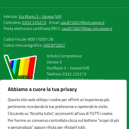
Indirizzo:
Via Manin 3 - Varese (VA)
Centralino:
0332 225213
Email:
vaic872007@istruzione.it
Posta elettronica certificata (PEC):
vaic872007@pec.istruzione.it
Codice fiscale: 80017000128
Codice meccanografico:
VAIC872007
Istituto Comprensivo
Varese 3
Via Manin 3 - Varese (VA)
Telefono: 0332 225213
E-mail: vaic872007@istruzione.it
PEC: vaic872007@pec.istruzione.it
Abbiamo a cuore la tua privacy
Codice Meccanografico: VAIC872007
Codice Fiscale: 80017000128
Questo sito web utilizza i cookie per offrirti un’esperienza più
FAX: 0332224558
pertinente ricordando le tue preferenze e ripetendo le visite.
Cliccando su "Accetta tutto", acconsenti all'uso di TUTTI i cookie.
Per fornire un consenso controllato clicca sul bottone “scopri di più
e personalizza” oppure rifiuta per rifiutarli tutti.