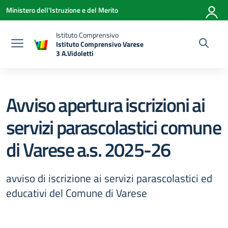
Vai ai contenuti
Vai al menu di navigazione
Vai al footer
Ministero dell'Istruzione e del Merito
Istituto Comprensivo
Istituto Comprensivo Varese
3 A.Vidoletti
— Visita la pagina iniziale della scuola
Avviso apertura iscrizioni ai
servizi parascolastici comune
di Varese a.s. 2025-26
avviso di iscrizione ai servizi parascolastici ed
educativi del Comune di Varese