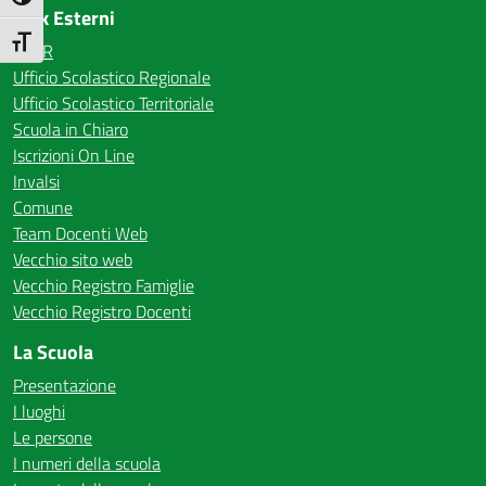
Attiva/disattiva alto contrasto
Link Esterni
Attiva/disattiva dimensione testo
MIUR
Ufficio Scolastico Regionale
Ufficio Scolastico Territoriale
Scuola in Chiaro
Iscrizioni On Line
Invalsi
Comune
Team Docenti Web
Vecchio sito web
Vecchio Registro Famiglie
Vecchio Registro Docenti
La Scuola
Presentazione
I luoghi
Le persone
I numeri della scuola