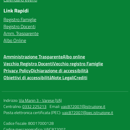
Link Rapidi
Registro Famiglie
Registro Docenti
Amm. Trasparente
Albo Online
Amministrazione Trasparente
Albo online
Vecchio Registro Docenti
Vecchio registro Famiglie
Privacy Policy
Dichiarazione di accessibilità
Obiettivi di accessibilità
Note Legali
Crediti
Indirizzo:
Via Manin 3 - Varese (VA)
Centralino:
0332 225213
Email:
vaic872007@istruzione.it
Posta elettronica certificata (PEC):
vaic872007@pec.istruzione.it
Codice fiscale: 80017000128
Codice meccanografico:
VAIC872007