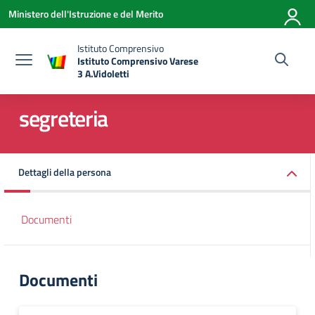
Vai ai contenuti
Vai al menu di navigazione
Vai al footer
Ministero dell'Istruzione e del Merito
Istituto Comprensivo
Istituto Comprensivo Varese
3 A.Vidoletti
— Visita la pagina iniziale della scuola
segreteria
Dettagli della persona
Documenti
Documenti